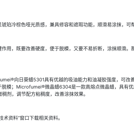
呈琥珀冷棕色哑光质感，兼具修容和遮瑕功能，顺滑易涂抹，可
键作用，既要改善硬度，便于脱模，又要不易折断，涂抹顺滑。
mei®向日葵蜡5301具有优越的吸油能力和油凝胶强度，可改善硬度
模；Microfumei®微晶蜡6304是一款高熔点微晶蜡，具
可作为增稠剂，调节配方粘稠度，改善涂抹效果。
技术资料”窗口下载相关资料。