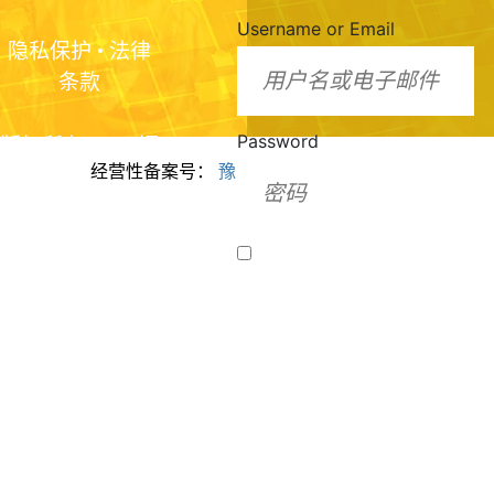
Username or Email
隐私保护
•
法律
条款
Password
版权所有2024 福
经营性备案号：
豫ICP备2024099943号
美脂质化学（河
南）有限公司
Remember Me