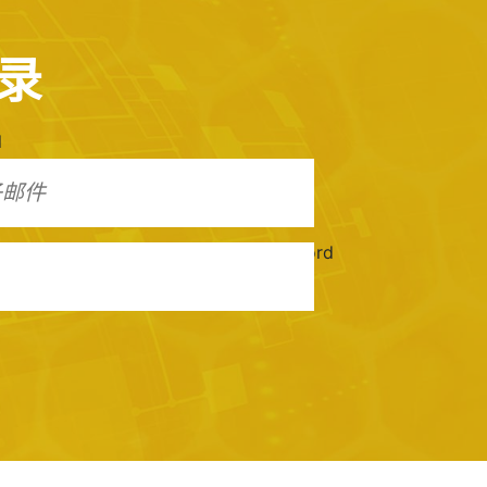
录
l
Password