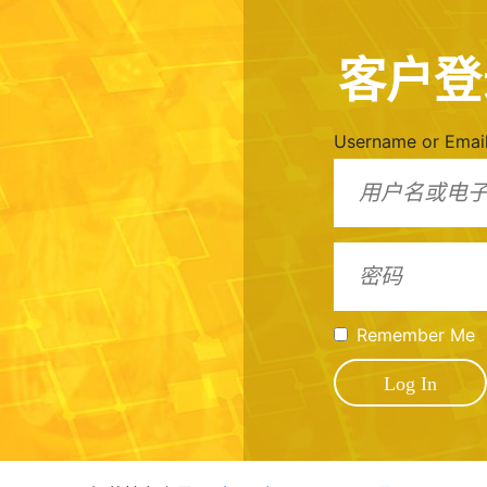
客户登
Username or Emai
Remember Me