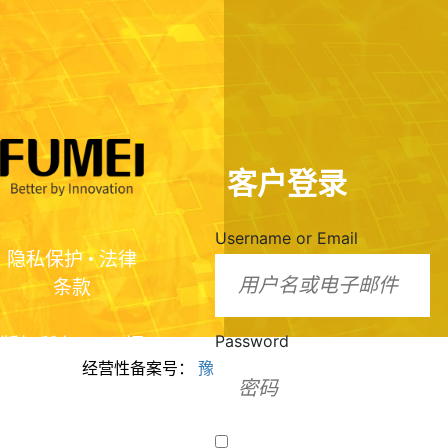
客户登录
Username or Email
隐私保护
•
法律
条款
Password
版权所有2024 福
经营性备案号：
豫ICP备2024099943号
美脂质化学（河
南）有限公司
Remember Me