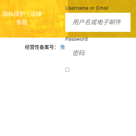
Username or Email
隐私保护
•
法律
条款
Password
版权所有2024 福
经营性备案号：
豫ICP备2024099943号
美脂质化学（河
南）有限公司
Remember Me