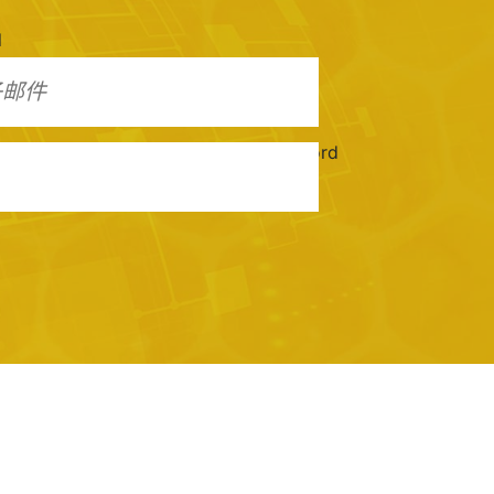
l
Password