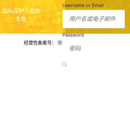
Username or Email
隐私保护
•
法律
条款
Password
版权所有2024 福
经营性备案号：
豫ICP备2024099943号
美脂质化学（河
南）有限公司
Remember Me