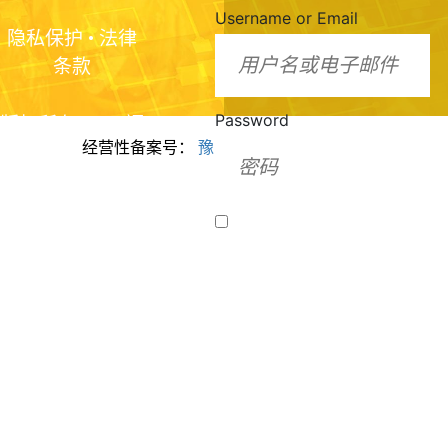
Username or Email
隐私保护
•
法律
条款
Password
版权所有2024 福
经营性备案号：
豫ICP备2024099943号
美脂质化学（河
南）有限公司
Remember Me