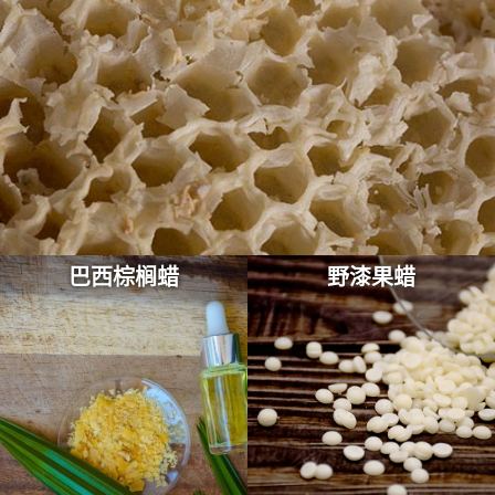
巴西棕榈蜡
野漆果蜡