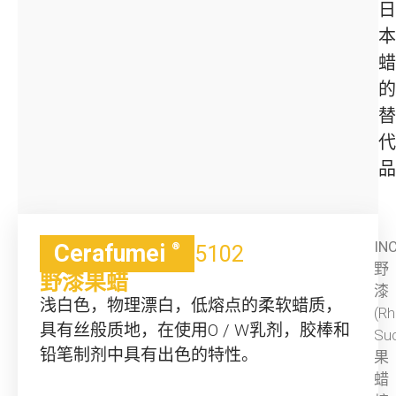
日
本
蜡
的
替
代
品
INC
Cerafumei
®
5102
野
野漆果蜡
漆
浅白色，物理漂白，低熔点的柔软蜡质，
(R
具有丝般质地，在使用O / W乳剂，胶棒和
Su
铅笔制剂中具有出色的特性。
果
蜡