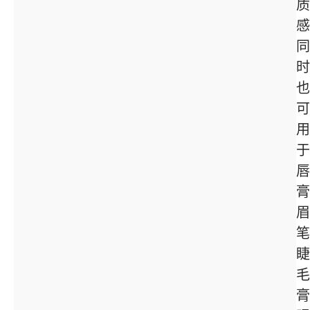
质
感
同
时
也
可
用
于
唇
膏
眉
笔
睫
毛
膏