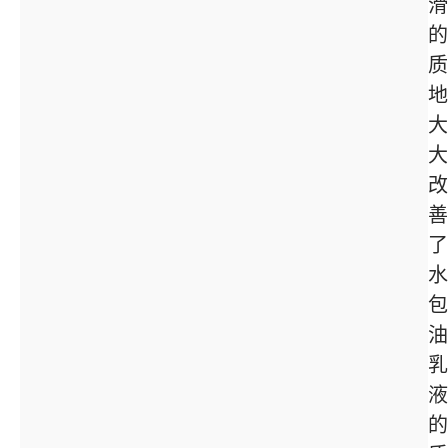
滑
的
质
地
大
大
改
善
了
水
包
油
乳
液
的