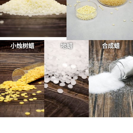
小烛树蜡
地蜡
合成蜡