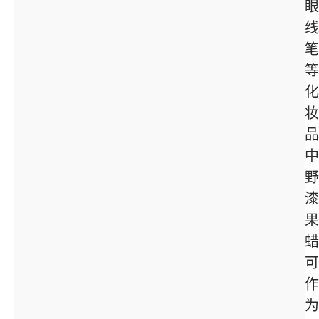
眼
线
笔
等
化
妆
品
中
野
漆
果
蜡
可
作
为