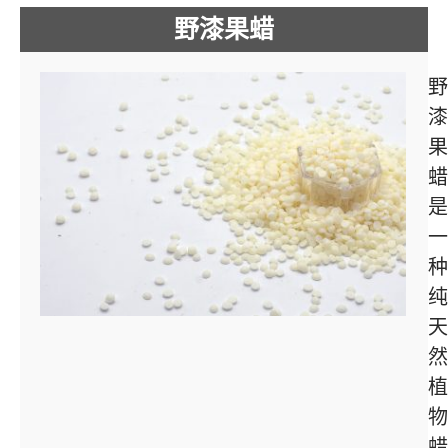
野漆果蜡
野
漆
果
蜡
是
一
种
纯
天
然
植
物
蜡