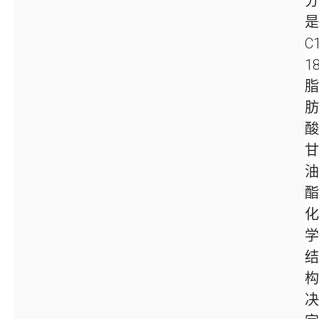
分
是
C
1
脂
肪
酸
甘
油
酯
化
学
结
构
决