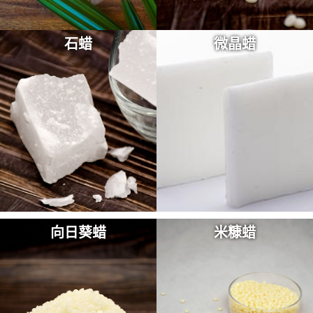
石蜡
微晶蜡
向日葵蜡
米糠蜡