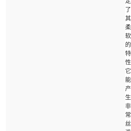
定
了
其
柔
软
的
特
性
它
能
产
生
非
常
丝