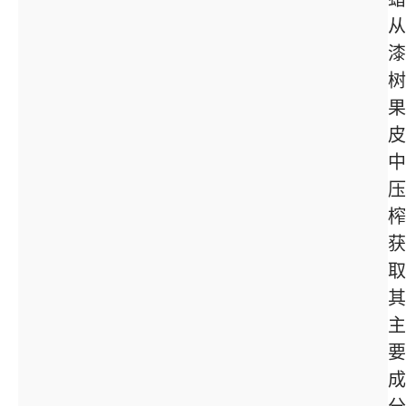
从
漆
树
果
皮
中
压
榨
获
取
其
主
要
成