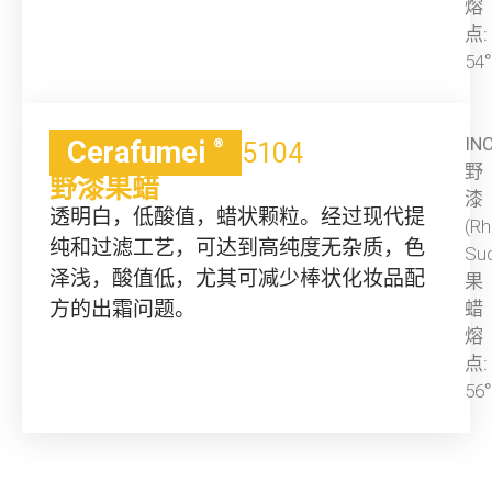
熔
点:
54
INC
Cerafumei
®
5104
野
野漆果蜡
漆
透明白，低酸值，蜡状颗粒。经过现代提
(R
纯和过滤工艺，可达到高纯度无杂质，色
Su
泽浅，酸值低，尤其可减少棒状化妆品配
果
方的出霜问题。
蜡
熔
点:
56