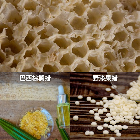
巴西棕榈蜡
野漆果蜡