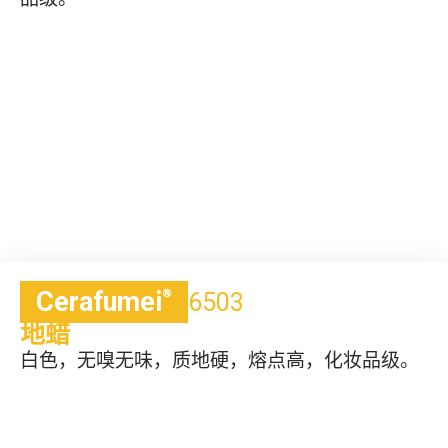
Cerafumei
®
6503
地蜡
白色，无嗅无味，质地硬，熔点高，化妆品级。