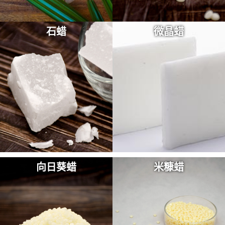
石蜡
微晶蜡
向日葵蜡
米糠蜡