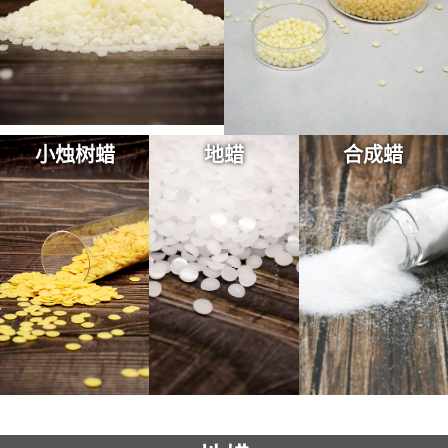
小烛树蜡
地蜡
合成蜡