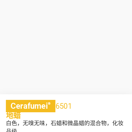
Cerafumei
®
6501
地蜡
白色，无嗅无味，石蜡和微晶蜡的混合物，化妆
品级。